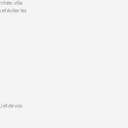
hée, villa 
et éviter les 
) et de vos 