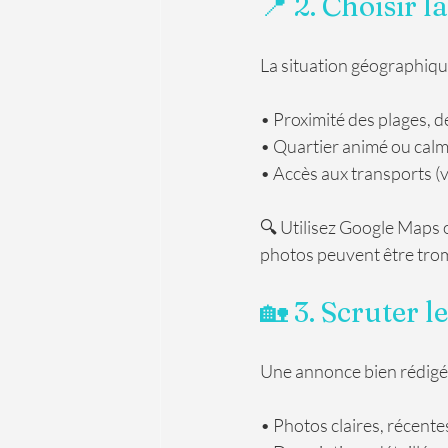
📍 2. Choisir l
La situation géographique
• Proximité des plages, 
• Quartier animé ou calm
• Accès aux transports (v
🔍 Utilisez Google Maps o
photos peuvent être tro
🏡 3. Scruter l
Une annonce bien rédigée 
• Photos claires, récente