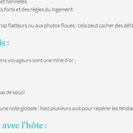
s et honnêtes
s forts et des règles du logement
rop flatteurs ou aux photos floues : cela peut cacher des déf
s :
ns voyageurs sont une mine d’or :
cas de souci
une note globale : lisez plusieurs avis pour repérer les tenda
avec l’hôte : 