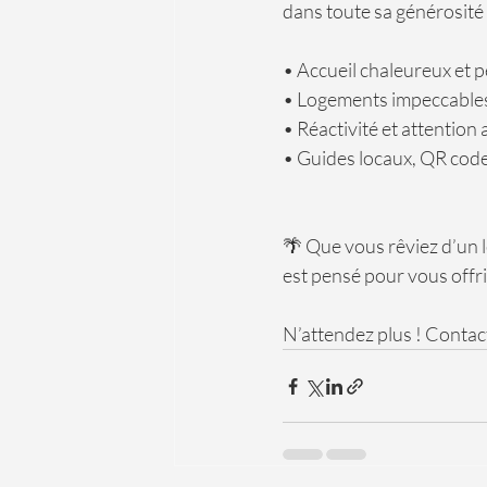
dans toute sa générosité 
• Accueil chaleureux et 
• Logements impeccable
• Réactivité et attention
• Guides locaux, QR cod
🌴 Que vous rêviez d’un l
est pensé pour vous offrir
N’attendez plus ! Conta