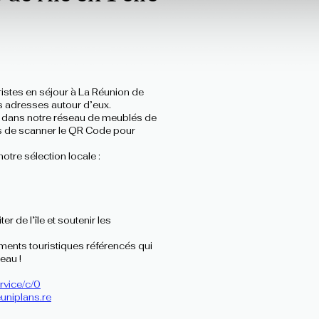
ristes en séjour à La Réunion de
s adresses autour d’eux.
s dans notre réseau de meublés de
eurs de scanner le QR Code pour
notre sélection locale :
er de l’île et soutenir les
ents touristiques référencés qui
eau !
rvice/c/0
uniplans.re