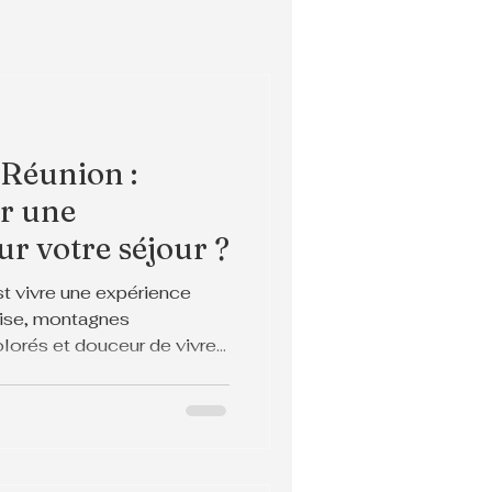
 Réunion :
ir une
ur votre séjour ?
st vivre une expérience
oise, montagnes
orés et douceur de vivre,
total.