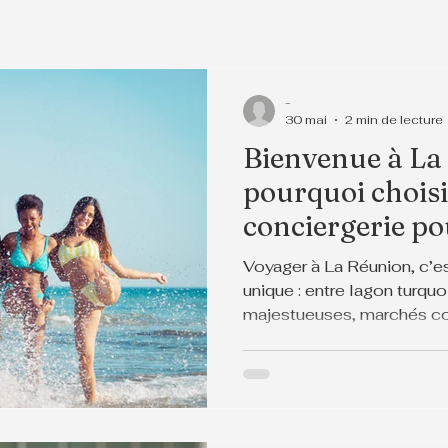
-
30 mai
2 min de lecture
Bienvenue à La
pourquoi chois
conciergerie po
Voyager à La Réunion, c’e
unique : entre lagon turqu
majestueuses, marchés col
l’île offre un dépaysement 