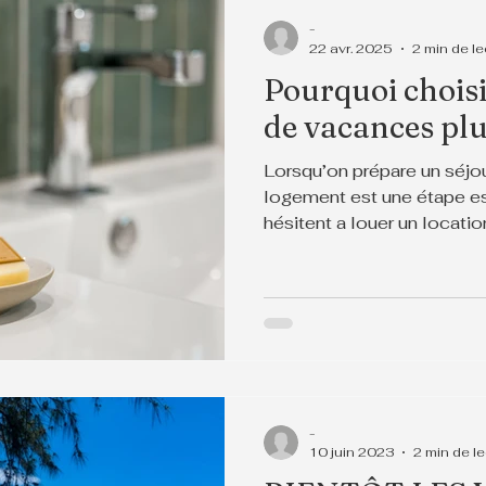
-
22 avr. 2025
2 min de le
Pourquoi choisi
de vacances plu
Lorsqu’on prépare un séjou
logement est une étape es
hésitent a louer un locati
-
10 juin 2023
2 min de l