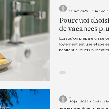
-
22 avr. 2025
2 min de le
Pourquoi choisi
de vacances plu
Lorsqu’on prépare un séjou
logement est une étape es
hésitent a louer un locati
-
10 juin 2023
2 min de l