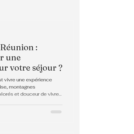
 Réunion :
ir une
ur votre séjour ?
st vivre une expérience
oise, montagnes
orés et douceur de vivre,
total.