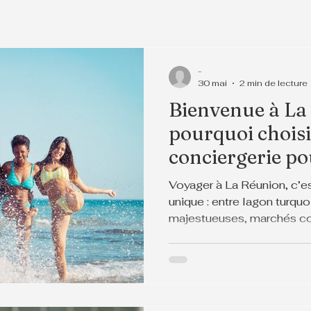
-
30 mai
2 min de lecture
Bienvenue à La
pourquoi chois
conciergerie po
Voyager à La Réunion, c’e
unique : entre lagon turqu
majestueuses, marchés col
l’île offre un dépaysement 